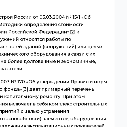
троя России от 05.03.2004 № 15/1 «Об
 Методики определения стоимости
рии Российской Федерации»
[2]
к
ружений относятся работы по
х частей зданий (сооружений) или целых
ехнического оборудования в связи с их
на более долговечные и экономичные,
казатели.
.2003 № 170 «Об утверждении Правил и норм
о фонда»
[3]
дает примерный перечень
 и капитальному ремонту. При этом
ния включает в себя комплекс строительных
приятий с целью устранения
ботоспособности) элементов, оборудования
ддержания эксплуатационных показателей.