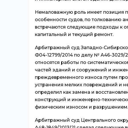
Немаловажную роль имеет позиция п
особенности судов, по толкованию а
встречаются следующие подходы к о
капитальный и текущий ремонт.
Арбитражный суд Западно-Сибирского
Ф04-12799/2014 по делу № А46-3029/
относятся работы по систематическ
частей зданий и сооружений и инже
преждевременного износа путем про
устранения мелких повреждений и н
определил как замена и восстановле
конструкций и инженерно-техническо
физическим износом и разрушением
Арбитражный суд Центрального округа
А48-1849/2013
[2]
сделал следующие в