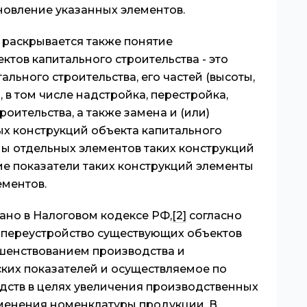
новление указанных элементов.
 раскрывается также понятие
тов капитального строительства - это
льного строительства, его частей (высоты,
 в том числе надстройка, перестройка,
оительства, а также замена и (или)
х конструкций объекта капитального
ны отдельных элементов таких конструкций
е показатели таких конструкций элементы
ементов.
ано в Налоговом кодексе РФ,
[2]
согласно
 переустройство существующих объектов
ршенствованием производства и
ких показателей и осуществляемое по
дств в целях увеличения производственных
зменения номенклатуры продукции. В