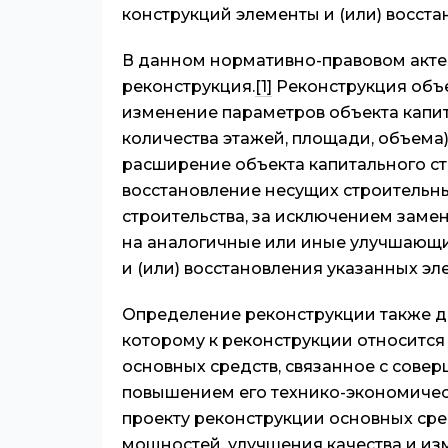
конструкций элементы и (или) восста
В данном нормативно-правовом акте
реконструкция.
[1]
Реконструкция объек
изменение параметров объекта капита
количества этажей, площади, объема),
расширение объекта капитального стр
восстановление несущих строительны
строительства, за исключением заме
на аналогичные или иные улучшающи
и (или) восстановления указанных эл
Определение реконструкции также д
которому к реконструкции относится
основных средств, связанное с сове
повышением его технико-экономичес
проекту реконструкции основных сре
мощностей, улучшения качества и и