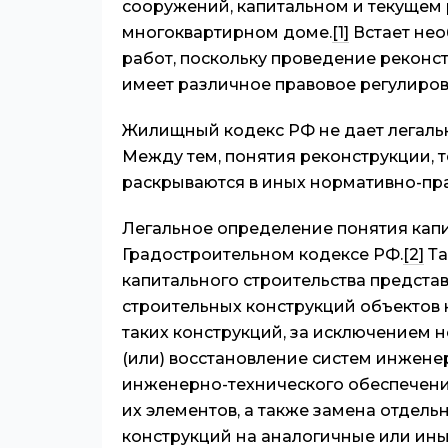
сооружений, капитальном и текущем
многоквартирном доме.
[1]
Встает не
работ, поскольку проведение реконст
имеет различное правовое регулиров
Жилищный кодекс РФ не дает легаль
Между тем, понятия реконструкции, 
раскрываются в иных нормативно-пра
Легальное определение понятия капи
Градостроительном кодексе РФ.
[2]
Та
капитального строительства представ
строительных конструкций объектов 
таких конструкций, за исключением 
(или) восстановление систем инжене
инженерно-технического обеспечения
их элементов, а также замена отдел
конструкций на аналогичные или ин