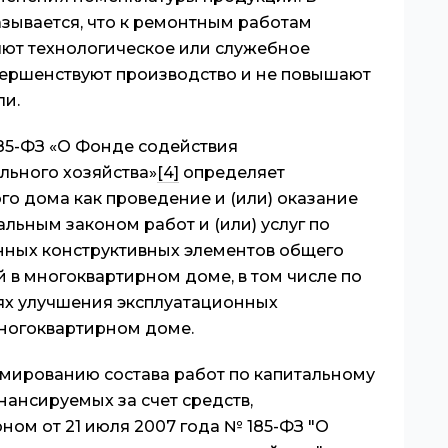
зывается, что к ремонтным работам
яют технологическое или служебное
вершенствуют производство и не повышают
ли.
185-ФЗ «О Фонде содействия
ьного хозяйства»
[4]
определяет
о дома как проведение и (или) оказание
ьным законом работ и (или) услуг по
ных конструктивных элементов общего
в многоквартирном доме, в том числе по
лях улучшения эксплуатационных
многоквартирном доме.
ированию состава работ по капитальному
ансируемых за счет средств,
ом от 21 июля 2007 года № 185-ФЗ "О