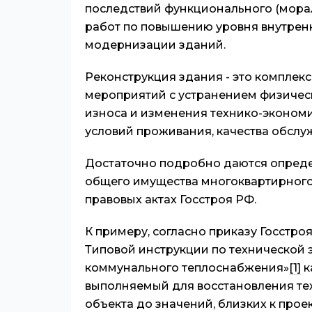
последствий функционального (мора
работ по повышению уровня внутренне
модернизации зданий.
Реконструкция здания - это комплек
мероприятий с устранением физичес
износа и изменения технико-экономи
условий проживания, качества обслу
Достаточно подробно даются опреде
общего имущества многоквартирного
правовых актах Госстроя РФ.
К примеру, согласно приказу Госстро
Типовой инструкции по технической 
коммунального теплоснабжения»
[1]
к
выполняемый для восстановления те
объекта до значений, близких к прое